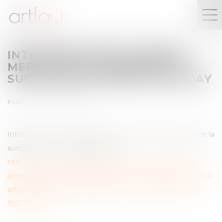
INTERVENTION DE LAURENT
MERLET SUR L’AFFAIRE DE LA
SUCCESSION JOHNNY HALLYDAY
Publié le :
24/03/2025
Intervention de Laurent Merlet sur BFM TV sur l’affaire de la
succession « Johnny Hallyday ».
http://www.bfmtv.com/mediaplayer/video/heritage-de-
johnny-hallyday-laura-et-david-sont-les-mieux-places-dans-l-
affaire-jugee-ce-vendredi-selon-l-avocat-laurent-merlet-
1053373.html