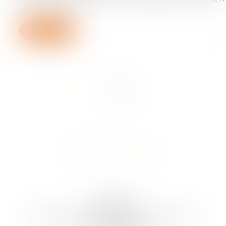
de-johnny-hall...
Lire la suite
<<
<
1
2
>
>>
ARTLAW
260 Boulevard Saint-Germain, 75007 PARIS 07