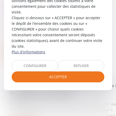
utilisons également des cookies soumis à votre
Revue Communication Commerce
consentement pour collecter des statistiques de
Electronique
visite.
24/03/2025
Cliquez ci-dessous sur « ACCEPTER » pour accepter
Pratique contentieuse. Procédures
le dépôt de l'ensemble des cookies ou sur «
au fond en droit d'auteur. - L'article 789,
CONFIGURER » pour choisir quels cookies
6° du Code de procédure civile.
nécessitant votre consentement seront déposés
Nouvelles jurisprudences et amorce
(cookies statistiques), avant de continuer votre visite
de neutralis...
du site.
Plus d'informations
Lire la suite
CONFIGURER
REFUSER
ACCEPTER
Intervention de Laurent Merlet sur l’affaire de 
succession Johnny Hallyday
24/03/2025
Intervention de Laurent Merlet sur BFM TV su
l’affaire de la succession « Johnny Hallyday ».
http://www.bfmtv.com/mediaplayer/video/heri