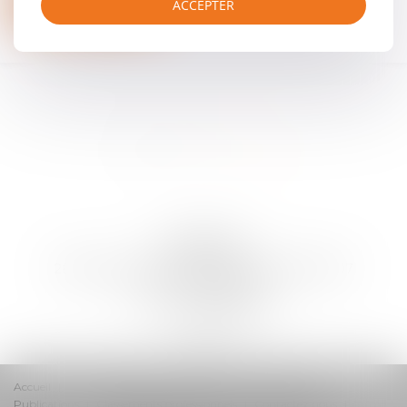
Nous contacter
ACCEPTER
ARTLAW
260 Boulevard Saint-Germain, 75007 PARIS 07
Tél :
01 40 62 63 83
Fax : 01 40 62 63 80
Accueil
Domaines d’activité
Équipe
Faits d'armes
Publications
Classements professionnels
Contactez nous