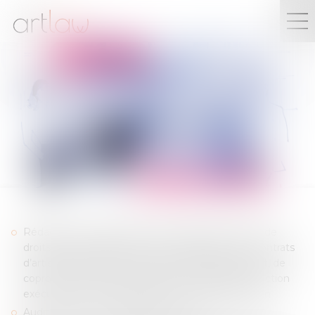
CINÉMA ET AUDIOVISUEL
Rédaction et négociation de contrats de cession de
droits d’auteur (bible, scénario, réalisation, etc.), contrats
d’artistes-interprètes, contrats de développement, de
coproduction, de financement, contrats de production
exécutive, contrats de distribution et d’exploitation
Audit juridique de catalogues de films