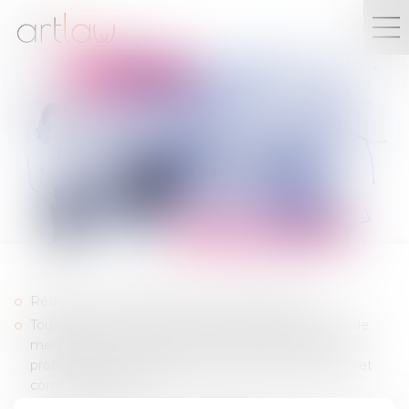
MARCHÉ DE L’ART ET DE LA
CRÉATION, MUSÉES
Rédaction et négociation de contrats divers
Tous types de contentieux consécutifs aux ventes de
meubles aux enchères (nullités, responsabilité des
professionnels), contrefaçon, litiges entre créateurs et
commanditaires, etc.