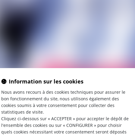
MMUNICAT
Information sur les cookies
Nous avons recours à des cookies techniques pour assurer le
bon fonctionnement du site, nous utilisons également des
cookies soumis à votre consentement pour collecter des
 contrats d’exploitation des droits de propriété intelle
statistiques de visite.
Cliquez ci-dessous sur « ACCEPTER » pour accepter le dépôt de
l'ensemble des cookies ou sur « CONFIGURER » pour choisir
les et de marques
quels cookies nécessitant votre consentement seront déposés
ntractuel relatif à l’exploitation des créations (contref