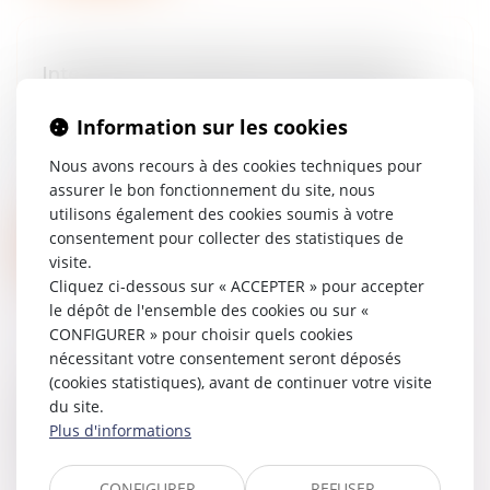
Intervention de Maître Laurent Merlet ,
avocat de Jack Lang C à Vous 17 février
Information sur les cookies
2026
19/02/2026
Nous avons recours à des cookies techniques pour
Visionner la vidéo Youtube : Jack Lang C
assurer le bon fonctionnement du site, nous
à Vous 17 février 2026
utilisons également des cookies soumis à votre
consentement pour collecter des statistiques de
Lire la suite
visite.
Cliquez ci-dessous sur « ACCEPTER » pour accepter
le dépôt de l'ensemble des cookies ou sur «
CONFIGURER » pour choisir quels cookies
nécessitant votre consentement seront déposés
(cookies statistiques), avant de continuer votre visite
« La Femme la plus riche du monde » au
du site.
cinéma : ce que deviennent les vrais
Plus d'informations
protagonistes de l’affaire Bettencourt
04/11/2025
CONFIGURER
REFUSER