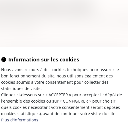
 Bénazéraf au Parlement européen
ipé le 29 mars 2017 au séminaire relatif au le part
: https://ald...
Information sur les cookies
Nous avons recours à des cookies techniques pour assurer le
munication au public
bon fonctionnement du site, nous utilisons également des
cookies soumis à votre consentement pour collecter des
le droit de communication au public » (2017) du Con
statistiques de visite.
que (CSPLA), établi par M...
Cliquez ci-dessous sur « ACCEPTER » pour accepter le dépôt de
l'ensemble des cookies ou sur « CONFIGURER » pour choisir
quels cookies nécessitant votre consentement seront déposés
(cookies statistiques), avant de continuer votre visite du site.
Plus d'informations