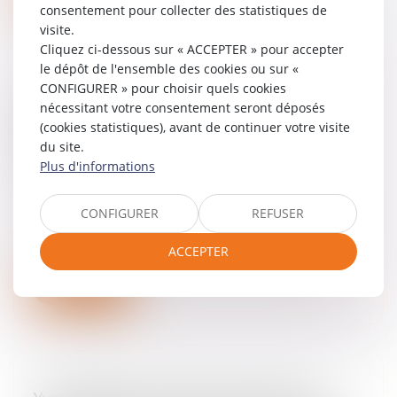
consentement pour collecter des statistiques de
visite.
Cliquez ci-dessous sur « ACCEPTER » pour accepter
le dépôt de l'ensemble des cookies ou sur «
CONFIGURER » pour choisir quels cookies
Rapport de la Mission consacrée à
nécessitant votre consentement seront déposés
(cookies statistiques), avant de continuer votre visite
l’articulation des directives 2000/31 et
du site.
2001/29
Plus d'informations
24/03/2025
Publication du « Rapport de la Mission
CONFIGURER
REFUSER
consacrée à l’articulation des directives
2000/31 et 2001/29 » (2015) du Conseil
ACCEPTER
supérieur de la propriété littéraire...
Lire la suite