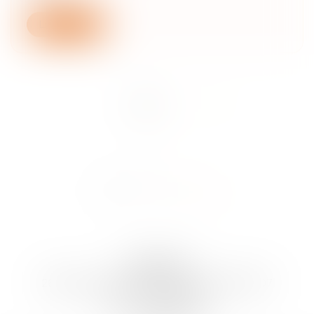
Lire la suite
<<
<
1
2
>
>>
ARTLAW
260 Boulevard Saint-Germain, 75007 PARIS 07
Tél :
01 40 62 63 83
Fax : 01 40 62 63 80