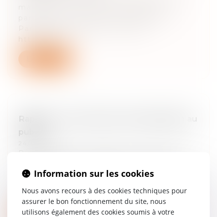
mars 2017 au séminaire relatif au le
partage de la valeur (value gap), au
Parlement européen : source:
https://ald...
Lire la suite
Rapport sur le droit de communication au
public
24/03/2025
Publication du « Rapport sur le droit de
communication au public » (2017) du
Information sur les cookies
Conseil supérieur de la propriété
littéraire et artistique (CSPLA), établi par
Nous avons recours à des cookies techniques pour
M...
assurer le bon fonctionnement du site, nous
utilisons également des cookies soumis à votre
Lire la suite