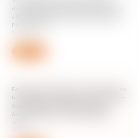
Yvan Diringer, Gestion collective des
droits d’auteur et droit de la concurrence
– Pour une relecture à l’heure d’internet,
PUAM, 2009
24/03/2025
Lire la suite
Fascicule Juris-classeur n° 1660 : Mesures
techniques de protection et d’information
Yvan Diringer (en collaboration avec
Antoine Latreille et Thierry Maillard) –
2025
24/03/2025