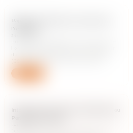
Rapport de la Mission sur la preuve de
l'originalité
24/03/2025
Publication du Rapport sur la preuve de
l'originalité (2020) du Conseil supérieur
de la propriété littéraire et artistique
(CSPLA), établi par Maître Josée-A...
Lire la suite
Intervention de Josée-Anne Bénazéraf au
Parlement européen
24/03/2025
Josée-Anne Bénazeraf a participé le 29