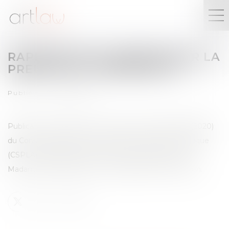
RAPPORT DE LA MISSION SUR LA
PREUVE DE L'ORIGINALITÉ
Publié le :
24/03/2025
Publication du Rapport sur la preuve de l'originalité (2020)
du Conseil supérieur de la propriété littéraire et artistique
(CSPLA), établi par Maître Josée-Anne Bénazéraf et
Madame Valérie Barthez, co-présidentes de la mission.