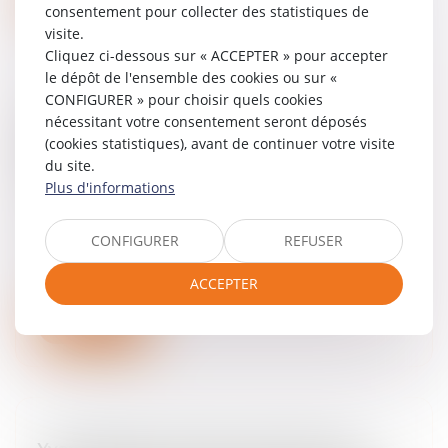
consentement pour collecter des statistiques de
visite.
Cliquez ci-dessous sur « ACCEPTER » pour accepter
le dépôt de l'ensemble des cookies ou sur «
CONFIGURER » pour choisir quels cookies
Rapport de la Mission consacrée à
nécessitant votre consentement seront déposés
(cookies statistiques), avant de continuer votre visite
l’articulation des directives 2000/31 et
du site.
2001/29
Plus d'informations
24/03/2025
Publication du « Rapport de la Mission
CONFIGURER
REFUSER
consacrée à l’articulation des directives
2000/31 et 2001/29 » (2015) du Conseil
ACCEPTER
supérieur de la propriété littéraire...
Lire la suite