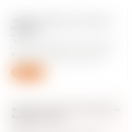
Rapport de la Mission sur la preuve de
l'originalité
24/03/2025
Publication du Rapport sur la preuve de
l'originalité (2020) du Conseil supérieur
de la propriété littéraire et artistique
(CSPLA), établi par Maître Josée-A...
Lire la suite
Intervention de Josée-Anne Bénazéraf au
Parlement européen
24/03/2025
Josée-Anne Bénazeraf a participé le 29