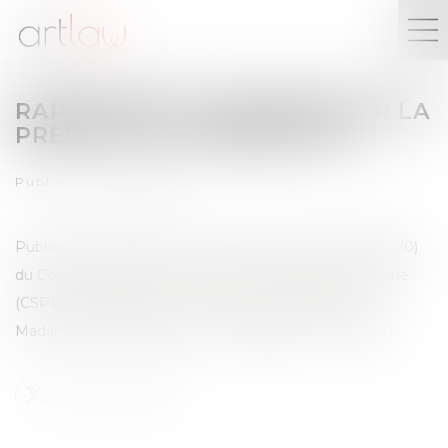
RAPPORT DE LA MISSION SUR LA
PREUVE DE L'ORIGINALITÉ
Publié le :
24/03/2025
Publication du Rapport sur la preuve de l'originalité (2020)
du Conseil supérieur de la propriété littéraire et artistique
(CSPLA), établi par Maître Josée-Anne Bénazéraf et
Madame Valérie Barthez, co-présidentes de la mission.