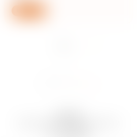
Lire la suite
<<
<
1
2
>
>>
ARTLAW
260 Boulevard Saint-Germain, 75007 PARIS 07
Tél :
01 40 62 63 83
Fax : 01 40 62 63 80