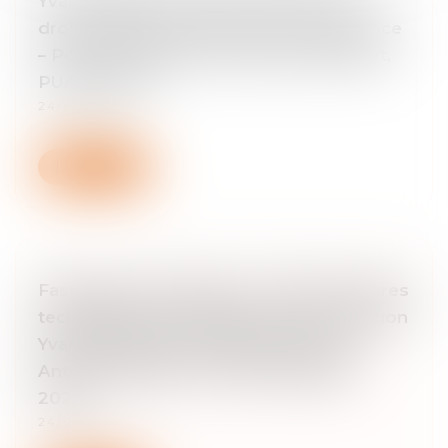
Yvan Diringer, Gestion collective des
droits d’auteur et droit de la concurrence
– Pour une relecture à l’heure d’internet,
PUAM, 2009
24/03/2025
Lire la suite
Fascicule Juris-classeur n° 1660 : Mesures
techniques de protection et d’information
Yvan Diringer (en collaboration avec
Antoine Latreille et Thierry Maillard) –
2025
24/03/2025