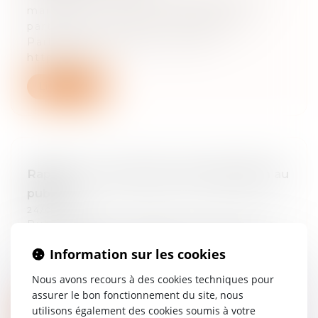
mars 2017 au séminaire relatif au le
partage de la valeur (value gap), au
Parlement européen : source:
https://ald...
Lire la suite
Rapport sur le droit de communication au
public
24/03/2025
Publication du « Rapport sur le droit de
communication au public » (2017) du
Information sur les cookies
Conseil supérieur de la propriété
littéraire et artistique (CSPLA), établi par
Nous avons recours à des cookies techniques pour
M...
assurer le bon fonctionnement du site, nous
utilisons également des cookies soumis à votre
Lire la suite