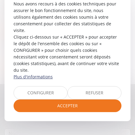
Nous avons recours à des cookies techniques pour
Maîtrise de droit des affaires internationales
assurer le bon fonctionnement du site, nous
Université Paris II
utilisons également des cookies soumis à votre
consentement pour collecter des statistiques de
Association professionnelle :
visite.
Cliquez ci-dessous sur « ACCEPTER » pour accepter
AFPIDA – Association Française pour la
le dépôt de l'ensemble des cookies ou sur «
Protection Internationale du Droit D’auteur
CONFIGURER » pour choisir quels cookies
nécessitant votre consentement seront déposés
(cookies statistiques), avant de continuer votre visite
Langue :
du site.
Plus d'informations
Anglais
CONFIGURER
REFUSER
Contacter
Josée-Anne
ACCEPTER
BÉNAZÉRAF