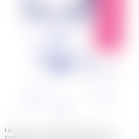
Léo Martin est avocat depuis 2024. Après des
expériences au sein de services juridiques