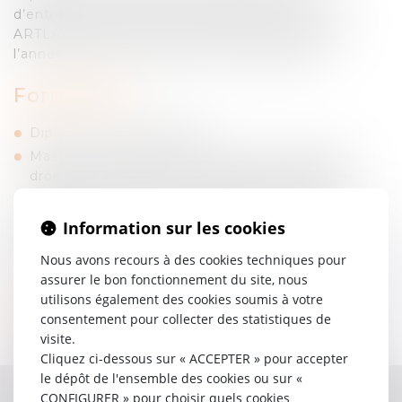
d’entreprises (Asmodee, Canal Plus), il a rejoint
ARTLAW en 2023 en tant qu’élève-avocat puis
l’année suivante en qualité de collaborateur.
Formation :
Diplôme de l’EFB (CAPA)
Master 2 Double-diplôme franco-espagnol de
droit de la propriété intellectuelle, Université
Toulouse Capitole et Universidad Carlos III de
Madrid
Information sur les cookies
Master 1 de droit privé général, Université
Toulouse Capitole
Nous avons recours à des cookies techniques pour
assurer le bon fonctionnement du site, nous
utilisons également des cookies soumis à votre
Langue :
consentement pour collecter des statistiques de
visite.
Anglais, Espagnol
Cliquez ci-dessous sur « ACCEPTER » pour accepter
le dépôt de l'ensemble des cookies ou sur «
CONFIGURER » pour choisir quels cookies