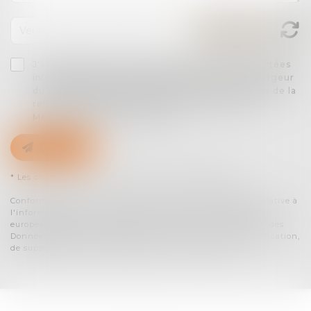
J'accepte que les informations saisies soient traitées
informatiquement par AARPI ARTLAW et l'hébergeur
du présent site dans le cadre de ma demande et de la
relation avec AARPI ARTLAW et/ou Maître Léo
MARTIN qui peut en découler.
Envoyer
* Les champs suivis d'un astérisque sont obligatoires.
Conformément à la loi n°78-17 du 6 janvier 1978 modifiée relative à
l'informatique, aux fichiers et aux libertés, et au règlement
européen 2016/679, dit Règlement Général sur la Protection des
Données (RGPD), vous disposez d'un droit d'accès, de rectification,
de suppression des informations qui vous concernent.