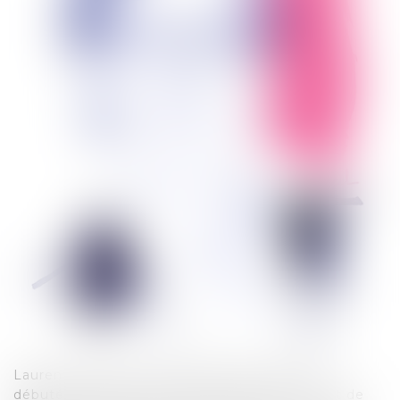
Laurent Merlet est avocat depuis 1990. Il a
débuté sa carrière d’avocat au sein du Cabinet de