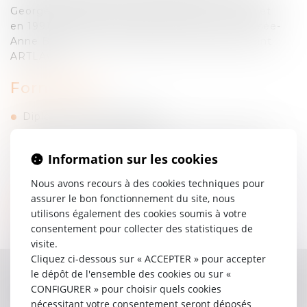
Georges Kiejman avant de reprendre ce cabinet
en 1991 puis de fonder JBLM Avocats avec Josée-
Anne Bénazéraf, tous deux ayant ensuite rejoint
ARTLAW.
Formation :
Diplôme de l’EFB (CAPA)
Diplôme d’Etudes Approfondies de droit privé
général Université Paris II
Information sur les cookies
Maîtrise carrières judiciaires Université Paris II
Nous avons recours à des cookies techniques pour
assurer le bon fonctionnement du site, nous
Langue :
utilisons également des cookies soumis à votre
consentement pour collecter des statistiques de
Anglais, Italien
visite.
Cliquez ci-dessous sur « ACCEPTER » pour accepter
le dépôt de l'ensemble des cookies ou sur «
Contacter
Laurent
MERLET
CONFIGURER » pour choisir quels cookies
nécessitant votre consentement seront déposés