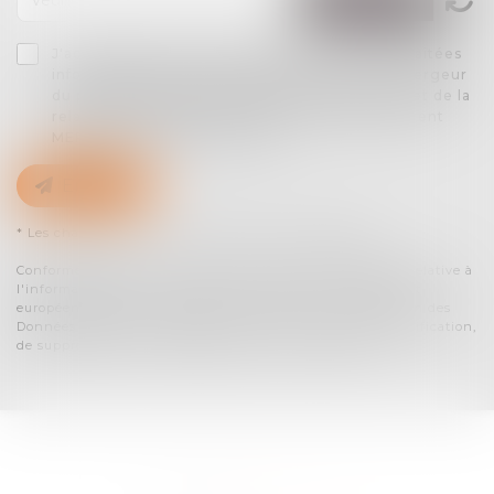
J'accepte que les informations saisies soient traitées
informatiquement par AARPI ARTLAW et l'hébergeur
du présent site dans le cadre de ma demande et de la
relation avec AARPI ARTLAW et/ou Maître Laurent
MERLET qui peut en découler.
Envoyer
* Les champs suivis d'un astérisque sont obligatoires.
Conformément à la loi n°78-17 du 6 janvier 1978 modifiée relative à
l'informatique, aux fichiers et aux libertés, et au règlement
européen 2016/679, dit Règlement Général sur la Protection des
Données (RGPD), vous disposez d'un droit d'accès, de rectification,
de suppression des informations qui vous concernent.