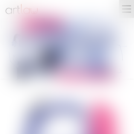
LAURENT
MERLET
Avocat Associé