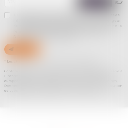
J'accepte que les informations saisies soient traitées
informatiquement par AARPI ARTLAW et l'hébergeur
du présent site dans le cadre de ma demande et de la
relation avec AARPI ARTLAW et/ou Maître Yvan
DIRINGER qui peut en découler.
Envoyer
* Les champs suivis d'un astérisque sont obligatoires.
Conformément à la loi n°78-17 du 6 janvier 1978 modifiée relative à
l'informatique, aux fichiers et aux libertés, et au règlement
européen 2016/679, dit Règlement Général sur la Protection des
Données (RGPD), vous disposez d'un droit d'accès, de rectification,
de suppression des informations qui vous concernent.