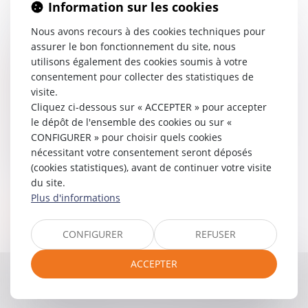
Information sur les cookies
à l’heure d’internet », (Préface du Pr.
Dominique Velardocchio ; Avant-propos de
Nous avons recours à des cookies techniques pour
Thierry Desurmont), Presses Universitaires
assurer le bon fonctionnement du site, nous
d’Aix-Marseille, 2009, 2 tomes
utilisons également des cookies soumis à votre
Diplôme de l’EFB (CAPA)
consentement pour collecter des statistiques de
Master 2 de droit économique, Université Aix-
visite.
Marseille III
Cliquez ci-dessous sur « ACCEPTER » pour accepter
le dépôt de l'ensemble des cookies ou sur «
Master 2 de droits immatériels de l’entreprise,
CONFIGURER » pour choisir quels cookies
Université Aix-Marseille III
nécessitant votre consentement seront déposés
Master 1 de droit des affaires, Université Aix-
(cookies statistiques), avant de continuer votre visite
Marseille III
du site.
Plus d'informations
Langue :
CONFIGURER
REFUSER
Anglais
ACCEPTER
Contacter
Yvan
DIRINGER