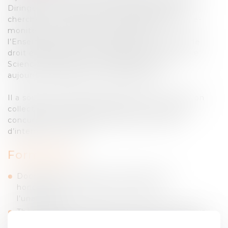
Diringer a exercé une activité d’enseignant-
chercheur en droit privé en qualité d’allocataire-
moniteur puis d’Attaché Temporaire à
l’Enseignement et à la Recherche au Centre de
droit économique de l’Université de Droit et de
Sciences politiques d’Aix-Marseille. Il est
aujourd’hui associé au sein d’ARTLAW.
Il a soutenu sa thèse de doctorat sur “La gestion
collective des droits d’auteur et le droit de la
concurrence – Pour une relecture à l’heure
d’internet” en 2009.
Formation :
Doctorat en droit privé – mention très
honorable avec félicitations du jury à
l’unanimité
Thèse : « Gestion collective des droits d’auteur
et droit de la concurrence – Pour une relecture