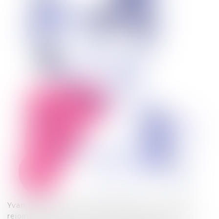
Yvan Diringer est avocat depuis 2011. Avant de
rejoindre le Cabinet JBLM avocats en 2011, Yvan