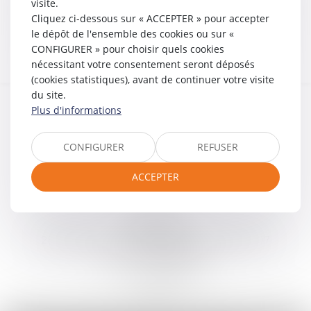
visite.
NOUS LOCALISER
Cliquez ci-dessous sur « ACCEPTER » pour accepter
le dépôt de l'ensemble des cookies ou sur «
CONFIGURER » pour choisir quels cookies
nécessitant votre consentement seront déposés
(cookies statistiques), avant de continuer votre visite
du site.
Plus d'informations
CONFIGURER
REFUSER
ACCEPTER
ARTLAW
260 Boulevard Saint-Germain, 75007 PARIS 07
Tél :
01 40 62 63 83
Fax : 01 40 62 63 80