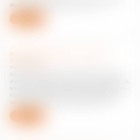
des sites contributifs, Dalloz IP/IT 2016. 173
Lire la suite
Revue Communication Commerce
Electronique
Publié le :
24/03/2025
Pratique contentieuse. Procédures au fond en droit
d'auteur. - L'article 789, 6° du Code de procédure civile.
Nouvelles jurisprudences et amorce de neutralisation –
Fiche pratique par Anne Boissard et Yvan Diringer,
Communication Commerce électronique n° 10...
Lire la suite