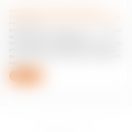
Intervention de Laurent Merlet sur
l’affaire de la succession Johnny Hallyday
Publié le :
24/03/2025
Intervention de Laurent Merlet sur BFM TV sur l’affaire
de la succession « Johnny Hallyday ».
http://www.bfmtv.com/mediaplayer/video/heritage-de-
johnny-hallyday-laura-et-david-sont-les-mieux-places-
dans-l-affaire-jugee-ce-vendredi-selon-l-avocat-laurent-
me...
Lire la suite