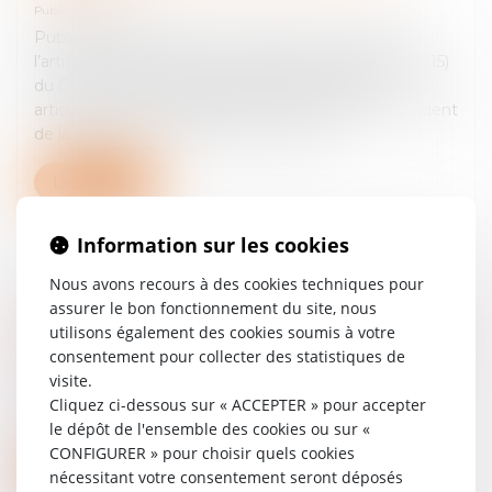
Publié le :
24/03/2025
Publication du « Rapport de la Mission consacrée à
l’articulation des directives 2000/31 et 2001/29 » (2015)
du Conseil supérieur de la propriété littéraire et
artistique (CSPLA) établi par M. Pierre Sirinelli, président
de la mission, et Mmes Josée-Anne Be...
Lire la suite
Information sur les cookies
Nous avons recours à des cookies techniques pour
Yvan Diringer, Gestion collective des
assurer le bon fonctionnement du site, nous
droits d’auteur et droit de la concurrence
utilisons également des cookies soumis à votre
– Pour une relecture à l’heure d’internet,
consentement pour collecter des statistiques de
PUAM, 2009
visite.
Publié le :
24/03/2025
Cliquez ci-dessous sur « ACCEPTER » pour accepter
le dépôt de l'ensemble des cookies ou sur «
CONFIGURER » pour choisir quels cookies
Lire la suite
nécessitant votre consentement seront déposés