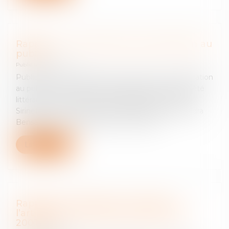
Rapport sur le droit de communication au
public
Publié le :
24/03/2025
Publication du « Rapport sur le droit de communication
au public » (2017) du Conseil supérieur de la propriété
littéraire et artistique (CSPLA), établi par M. Pierre
Sirinelli et Mmes Josée-Anne Benazeraf et Alexandra
Bensamoun, co-présidents de la mission....
Lire la suite
Rapport de la Mission consacrée à
l’articulation des directives 2000/31 et
2001/29