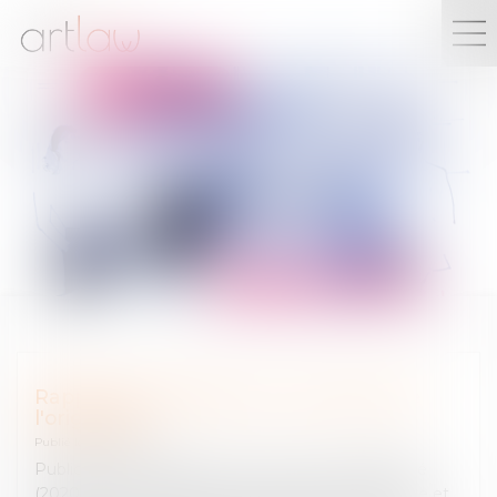
PUBLICATIONS
Rapport de la Mission sur la preuve de
l'originalité
Publié le :
24/03/2025
Publication du Rapport sur la preuve de l'originalité
(2020) du Conseil supérieur de la propriété littéraire et