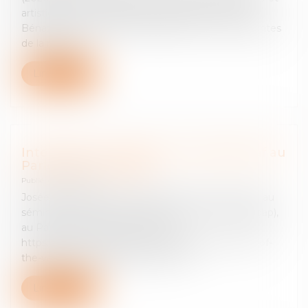
artistique (CSPLA), établi par Maître Josée-Anne
Bénazéraf et Madame Valérie Barthez, co-présidentes
de la mission.
Lire la suite
Intervention de Josée-Anne Bénazéraf au
Parlement européen
Publié le :
24/03/2025
Josée-Anne Bénazeraf a participé le 29 mars 2017 au
séminaire relatif au le partage de la valeur (value gap),
au Parlement européen : source:
https://alde.livecasts.eu/copyright-reform-sharing-of-
the-value-in-the-digital-environment
Lire la suite