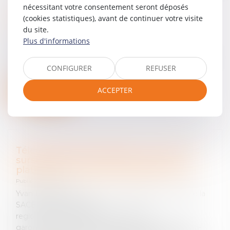
nécessitant votre consentement seront déposés
Affaire de la succession de Louis
(cookies statistiques), avant de continuer votre visite
Ferdinand Céline
du site.
Publié le :
07/07/2023
Plus d'informations
Josée-Anne Bénazéraf avocate de Gallimard
https://www.lepoint.fr/societe/affaire-celine-quand-la-
CONFIGURER
REFUSER
famille-se-rebiffe-07-07-2023-2527728_23.php
ACCEPTER
Lire la suite
Téléchargements illégaux : prison avec
sursis pour les deux inventeurs de la
plateforme ZoneTelechargement.com
Publié le :
15/05/2023
Yvan Diringer et Josée-Anne Bénazéraf avocats de la
SACEM https://france3-
regions.francetvinfo.fr/occitanie/haute-
garonne/toulouse/telechargements-illegaux-prison-