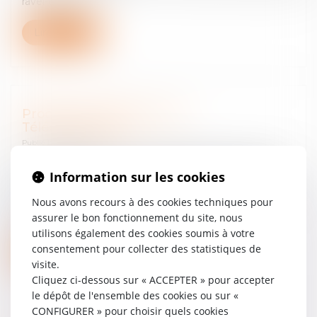
ravel-est-bien-l...
Lire la suite
Procès T411.COM et Zone-
Téléchargement
Publié le :
17/10/2023
Yvan Diringer et Josée-Anne Bénazéraf avocats de la
Information sur les cookies
SACEM Condamnation record de plus d'un demi-
milliard d'euros pour le créateur du site de torrents T411
Nous avons recours à des cookies techniques pour
https://www.20minutes.fr/justice/4058285-20231017-
assurer le bon fonctionnement du site, nous
telechargement-illegal-condamnation-record-cr...
utilisons également des cookies soumis à votre
consentement pour collecter des statistiques de
Lire la suite
visite.
Cliquez ci-dessous sur « ACCEPTER » pour accepter
le dépôt de l'ensemble des cookies ou sur «
CONFIGURER » pour choisir quels cookies