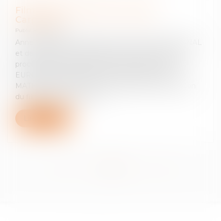
Film « New York 1997 » de John
Carpenter
Publié le :
16/10/2015
Anne BOISSARD, avocat de la société STUDIOCANAL
et de Messieurs CARPENTER et CASTLE dans le
procès pour contrefaçon les opposant à la société
EUROPACORP ainsi qu’à Messieurs BESSON,
MATHERS, SAINT-LEGER au sujet de la contrefaçon
du film « New York 1997 »
Lire la suite
<<
<
1
2
3
>
>>