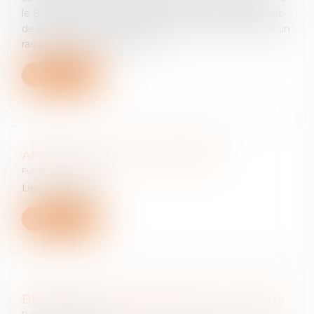
le 8 février l'ancien ministre de la Culture et président
de l'Institut du monde arabe Jack Lang, en marge d'un
rassemblement dans la capi...
Lire la suite
Affaire Free c/ Arthur Dreyfuss
Publié le :
22/01/2025
Lien vers l'article
Lire la suite
Blocage de la librairie fantôme : Z-Library