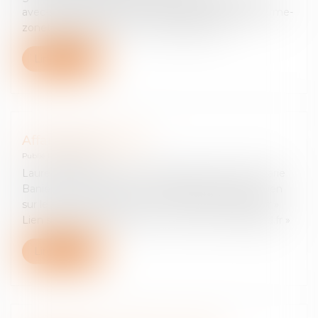
avec-sursis-pour-les-deux-inventeurs-de-la-plateforme-
zonetelechargement-com-2746306.html...
Lire la suite
Affaire Bettencourt
Publié le :
28/08/2016
Laurent MERLET, avocat de Monsieur François-Marie
Banier dans le cadre de l’ « affaire Bettencourt » Lien
sur le site « lesechos.fr » Lien sur le site « lefigaro.fr »
Lien sur le site « lemonde.fr » Lien sur le site « lejdd.fr »
Lire la suite