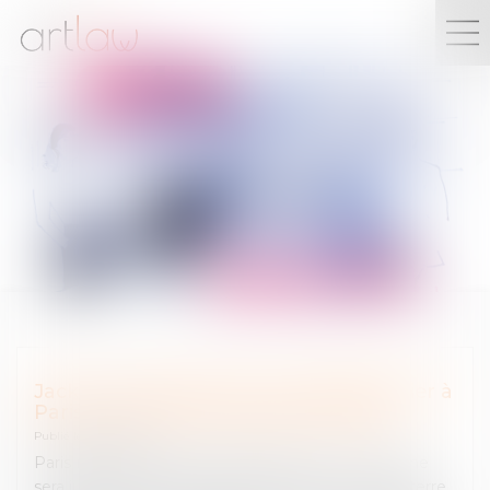
FAITS D'ARMES
Jack Lang "poussé à terre" début février à
Paris: un homme sera jugé mi-juillet
Publié le :
27/02/2025
Paris (France) 27 février 2025 14:54 AFP Un homme
sera jugé le 18 juillet, soupçonné d'avoir poussé à terre