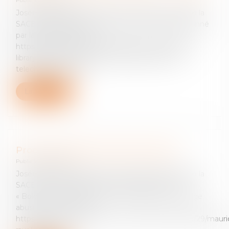
Publié le :
12/09/2024
Josée-Anne Bénazéraf et Yvan Diringer avocats de la
SACEM Piratage : le blocage du site Z-Library ordonné
par la justice française
https://www.lemonde.fr/pixels/article/2024/09/12/z-
library-la-justice-ordonne-le-blocage-du-site-de-
telechargement-ille...
Lire la suite
Procès du Boléro de Maurice Ravel
Publié le :
29/06/2024
Josée-Anne Bénazéraf et Yvan Diringer avocats de la
SACEM Maurice Ravel est bien le seul auteur du
« Boléro », ses ayants droit condamnés pour « usage
abusif du droit moral »
https://www.lemonde.fr/economie/article/2024/06/29/mauri